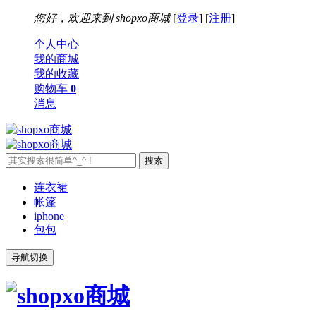
您好，欢迎来到
shopxo商城
[
登录
] [
注册
]
个人中心
我的商城
我的收藏
购物车
0
消息
连衣裙
帐篷
iphone
包包
导航切换