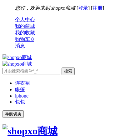
您好，欢迎来到
shopxo商城
[
登录
] [
注册
]
个人中心
我的商城
我的收藏
购物车
0
消息
连衣裙
帐篷
iphone
包包
导航切换