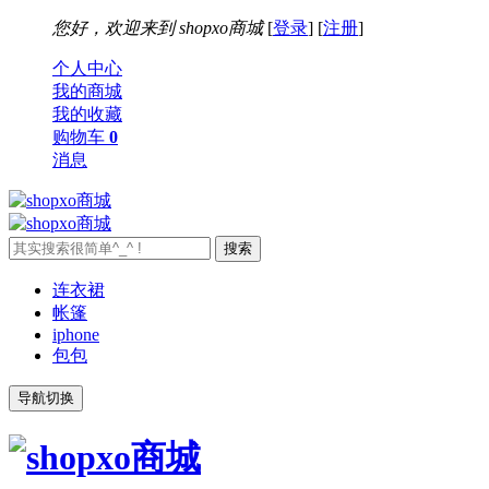
您好，欢迎来到
shopxo商城
[
登录
] [
注册
]
个人中心
我的商城
我的收藏
购物车
0
消息
连衣裙
帐篷
iphone
包包
导航切换