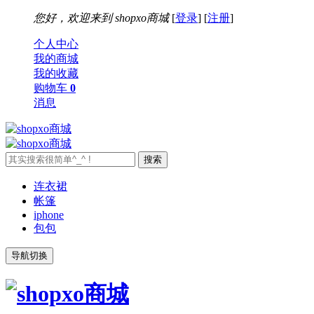
您好，欢迎来到
shopxo商城
[
登录
] [
注册
]
个人中心
我的商城
我的收藏
购物车
0
消息
连衣裙
帐篷
iphone
包包
导航切换