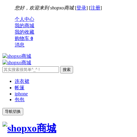
您好，欢迎来到
shopxo商城
[
登录
] [
注册
]
个人中心
我的商城
我的收藏
购物车
0
消息
连衣裙
帐篷
iphone
包包
导航切换