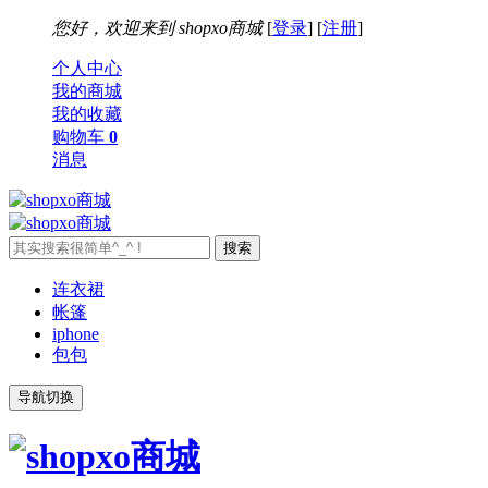
您好，欢迎来到
shopxo商城
[
登录
] [
注册
]
个人中心
我的商城
我的收藏
购物车
0
消息
连衣裙
帐篷
iphone
包包
导航切换