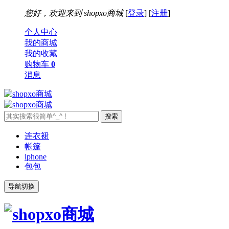
您好，欢迎来到
shopxo商城
[
登录
] [
注册
]
个人中心
我的商城
我的收藏
购物车
0
消息
连衣裙
帐篷
iphone
包包
导航切换