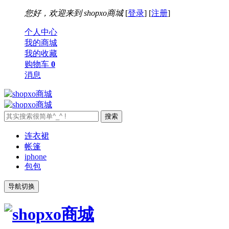
您好，欢迎来到
shopxo商城
[
登录
] [
注册
]
个人中心
我的商城
我的收藏
购物车
0
消息
连衣裙
帐篷
iphone
包包
导航切换