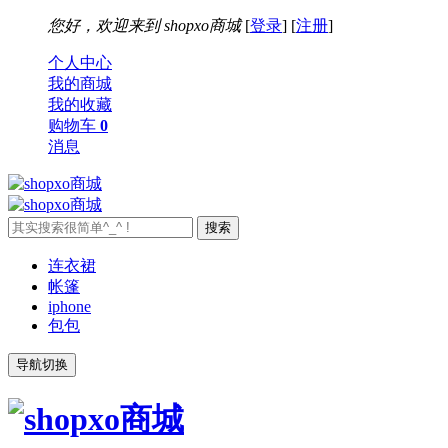
您好，欢迎来到
shopxo商城
[
登录
] [
注册
]
个人中心
我的商城
我的收藏
购物车
0
消息
连衣裙
帐篷
iphone
包包
导航切换