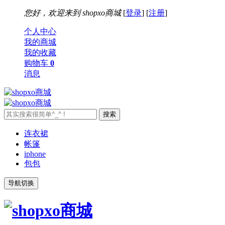
您好，欢迎来到
shopxo商城
[
登录
] [
注册
]
个人中心
我的商城
我的收藏
购物车
0
消息
连衣裙
帐篷
iphone
包包
导航切换