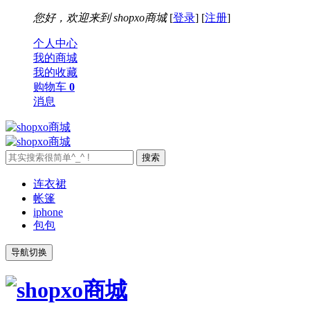
您好，欢迎来到
shopxo商城
[
登录
] [
注册
]
个人中心
我的商城
我的收藏
购物车
0
消息
连衣裙
帐篷
iphone
包包
导航切换