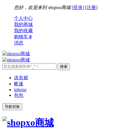
您好，欢迎来到
shopxo商城
[
登录
] [
注册
]
个人中心
我的商城
我的收藏
购物车
0
消息
连衣裙
帐篷
iphone
包包
导航切换