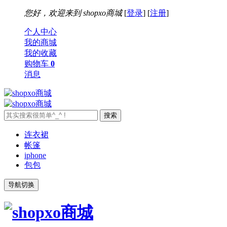
您好，欢迎来到
shopxo商城
[
登录
] [
注册
]
个人中心
我的商城
我的收藏
购物车
0
消息
连衣裙
帐篷
iphone
包包
导航切换