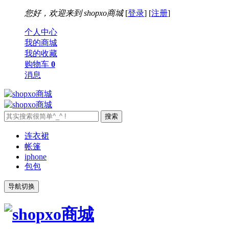
您好，欢迎来到
shopxo商城
[
登录
] [
注册
]
个人中心
我的商城
我的收藏
购物车
0
消息
连衣裙
帐篷
iphone
包包
导航切换