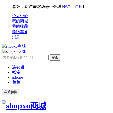
您好，欢迎来到
shopxo商城
[
登录
] [
注册
]
个人中心
我的商城
我的收藏
购物车
0
消息
连衣裙
帐篷
iphone
包包
导航切换