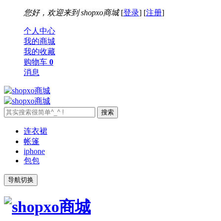
您好，欢迎来到
shopxo商城
[
登录
] [
注册
]
个人中心
我的商城
我的收藏
购物车
0
消息
连衣裙
帐篷
iphone
包包
导航切换