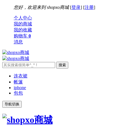
您好，欢迎来到
shopxo商城
[
登录
] [
注册
]
个人中心
我的商城
我的收藏
购物车
0
消息
连衣裙
帐篷
iphone
包包
导航切换